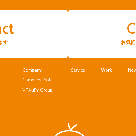
ct
C
ます
お気軽
Company
Service
Work
Ne
Company Profile
VITALIFY Group