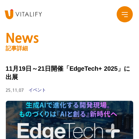
News
記事詳細
Company
11月19日～21日開催「EdgeTech+ 2025」に
Service
会社概要
出展
Work
グループ会社
イベント
25.11.07
News
Recruit