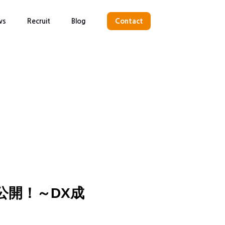
ws
Recruit
Blog
Contact
公開！～DX成