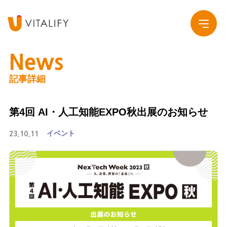
News
記事詳細
Company
第4回 AI・人工知能EXPO秋出展のお知らせ
Service
会社概要
イベント
23.10.11
Work
グループ会社
News
Recruit