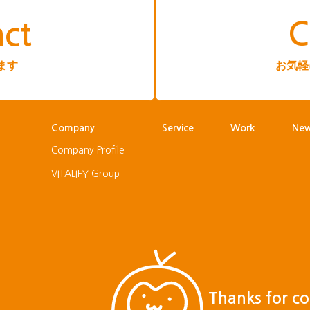
ct
C
ます
お気軽
Company
Service
Work
Ne
Company Profile
VITALIFY Group
Thanks for c