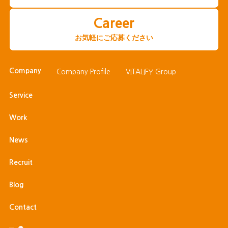
ー
シ
Career
ョ
お気軽にご応募ください
ン
Company
Company Profile
VITALIFY Group
Service
Work
News
Recruit
Blog
Contact