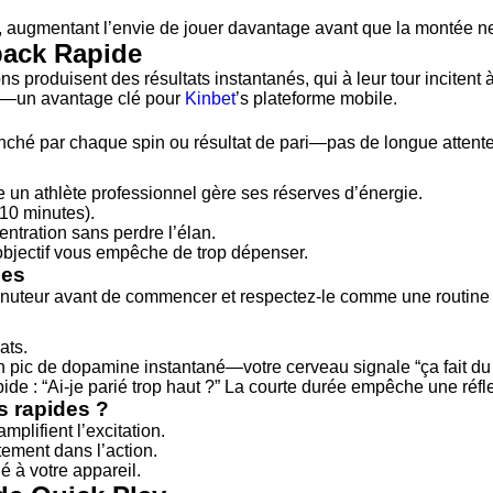
e, augmentant l’envie de jouer davantage avant que la montée n
back Rapide
 produisent des résultats instantanés, qui à leur tour incitent 
gue—un avantage clé pour
Kinbet
’s plateforme mobile.
 par chaque spin ou résultat de pari—pas de longue attente si
 un athlète professionnel gère ses réserves d’énergie.
10 minutes).
entration sans perdre l’élan.
 objectif vous empêche de trop dépenser.
les
 minuteur avant de commencer et respectez-le comme une routine
ats.
n pic de dopamine instantané—votre cerveau signale “ça fait du 
ide : “Ai-je parié trop haut ?” La courte durée empêche une réf
s rapides ?
plifient l’excitation.
tement dans l’action.
é à votre appareil.