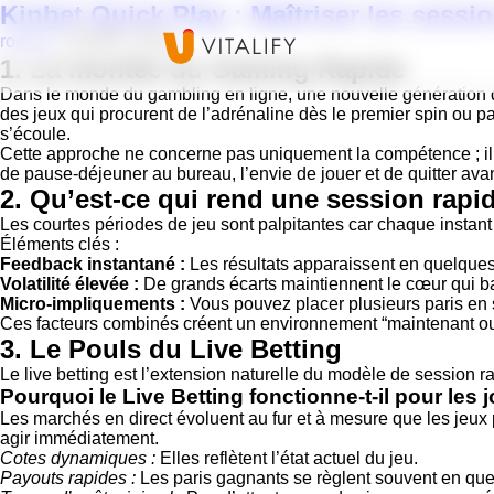
Kinbet Quick Play : Maîtriser les sessi
rodaka
|
2026年7月8日
1. La montée du Gaming Rapide
Dans le monde du gambling en ligne, une nouvelle génération de
des jeux qui procurent de l’adrénaline dès le premier spin ou par
s’écoule.
Cette approche ne concerne pas uniquement la compétence ; il s’
de pause-déjeuner au bureau, l’envie de jouer et de quitter avant
2. Qu’est-ce qui rend une session rapid
Les courtes périodes de jeu sont palpitantes car chaque instant
Éléments clés :
Feedback instantané :
Les résultats apparaissent en quelque
Volatilité élevée :
De grands écarts maintiennent le cœur qui ba
Micro‑impliquements :
Vous pouvez placer plusieurs paris en 
Ces facteurs combinés créent un environnement “maintenant ou j
3. Le Pouls du Live Betting
Le live betting est l’extension naturelle du modèle de session r
Pourquoi le Live Betting fonctionne-t-il pour les 
Les marchés en direct évoluent au fur et à mesure que les jeux 
agir immédiatement.
Cotes dynamiques :
Elles reflètent l’état actuel du jeu.
Payouts rapides :
Les paris gagnants se règlent souvent en qu