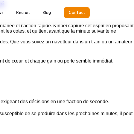
té
ws
Recruit
Blog
Contact
anée et l’action rapide. Kinbet capture cet esprit en proposant
nt les cotes, et quittent avant que la minute suivante ne
apides. Que vous soyez un navetteur dans un train ou un amateur
ment de cœur, et chaque gain ou perte semble immédiat.
u, exigeant des décisions en une fraction de seconde.
susceptible de se produire dans les prochaines minutes, il peut