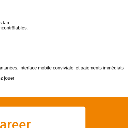
 tard.
ncontrôlables.
stantanées, interface mobile conviviale, et paiements immédiats
z jouer !
areer