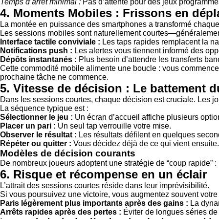
Temps d’arrêt minimal :
Pas d’attente pour des jeux programmé
4. Moments Mobiles : Frissons en dép
La montée en puissance des smartphones a transformé chaque tr
Les sessions mobiles sont naturellement courtes—généralement 
Interface tactile conviviale :
Les taps rapides remplacent la n
Notifications push :
Les alertes vous tiennent informé des oppo
Dépôts instantanés :
Plus besoin d’attendre les transferts banc
Cette commodité mobile alimente une boucle : vous commencez 
prochaine tâche ne commence.
5. Vitesse de décision : Le battement 
Dans les sessions courtes, chaque décision est cruciale. Les jou
La séquence typique est :
Sélectionner le jeu :
Un écran d’accueil affiche plusieurs optio
Placer un pari :
Un seul tap verrouille votre mise.
Observer le résultat :
Les résultats défilent en quelques secon
Répéter ou quitter :
Vous décidez déjà de ce qui vient ensuite.
Modèles de décision courants
De nombreux joueurs adoptent une stratégie de “coup rapide” : i
6. Risque et récompense en un éclair
L’attrait des sessions courtes réside dans leur imprévisibilité.
Si vous poursuivez une victoire, vous augmentez souvent votre 
Paris légèrement plus importants après des gains :
La dynam
Arrêts rapides après des pertes :
Éviter de longues séries de 