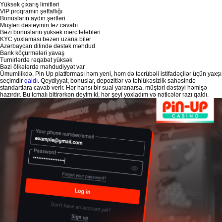
Yüksək çıxarış limitləri
VIP proqramın şəffaflığı
Bonusların aydın şərtləri
Müştəri dəstəyinin tez cavabı
Bəzi bonusların yüksək mərc tələbləri
KYC yoxlaması bəzən uzana bilər
Azərbaycan dilində dəstək məhdud
Bank köçürmələri yavaş
Turnirlərdə rəqabət yüksək
Bəzi ölkələrdə məhdudiyyət var
Ümumilikdə, Pin Up platforması həm yeni, həm də təcrübəli istifadəçilər üçün yaxşı
seçimdir
qaldı
. Qeydiyyat, bonuslar, depozitlər və təhlükəsizlik sahəsində
standartlara cavab verir. Hər hansı bir sual yaranarsa, müştəri dəstəyi həmişə
hazırdır. Bu icmalı bitirərkən deyim ki, hər şeyi yoxladım və nəticələr razı qaldı.