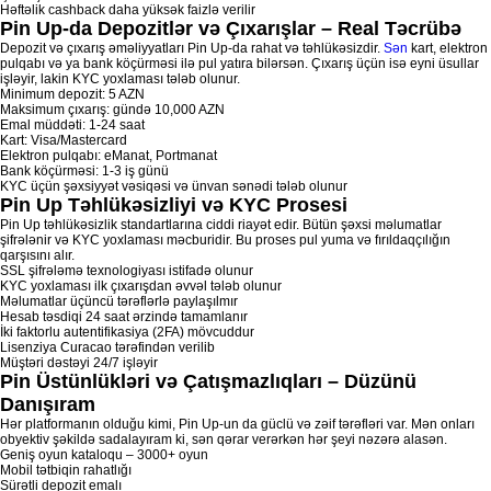
Həftəlik cashback daha yüksək faizlə verilir
Pin Up-da Depozitlər və Çıxarışlar – Real Təcrübə
Depozit və çıxarış əməliyyatları Pin Up-da rahat və təhlükəsizdir.
Sən
kart, elektron
pulqabı və ya bank köçürməsi ilə pul yatıra bilərsən. Çıxarış üçün isə eyni üsullar
işləyir, lakin KYC yoxlaması tələb olunur.
Minimum depozit: 5 AZN
Maksimum çıxarış: gündə 10,000 AZN
Emal müddəti: 1-24 saat
Kart: Visa/Mastercard
Elektron pulqabı: eManat, Portmanat
Bank köçürməsi: 1-3 iş günü
KYC üçün şəxsiyyət vəsiqəsi və ünvan sənədi tələb olunur
Pin Up Təhlükəsizliyi və KYC Prosesi
Pin Up təhlükəsizlik standartlarına ciddi riayət edir. Bütün şəxsi məlumatlar
şifrələnir və KYC yoxlaması məcburidir. Bu proses pul yuma və fırıldaqçılığın
qarşısını alır.
SSL şifrələmə texnologiyası istifadə olunur
KYC yoxlaması ilk çıxarışdan əvvəl tələb olunur
Məlumatlar üçüncü tərəflərlə paylaşılmır
Hesab təsdiqi 24 saat ərzində tamamlanır
İki faktorlu autentifikasiya (2FA) mövcuddur
Lisenziya Curacao tərəfindən verilib
Müştəri dəstəyi 24/7 işləyir
Pin Üstünlükləri və Çatışmazlıqları – Düzünü
Danışıram
Hər platformanın olduğu kimi, Pin Up-un da güclü və zəif tərəfləri var. Mən onları
obyektiv şəkildə sadalayıram ki, sən qərar verərkən hər şeyi nəzərə alasən.
Geniş oyun kataloqu – 3000+ oyun
Mobil tətbiqin rahatlığı
Sürətli depozit emalı