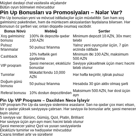
Blog
Müştəri dəstəyi chat vasitəsilə əlçatandır
Bütün oyun bölmələri mövcuddur
Pin Up Bonusları və Promosiyaları – Nələr Var?
Pin Up bonusları yeni və mövcud istifadəçilər üçün müxtəlifdir. Sən həm xoş
Contact
gəlmisiniz paketindən, həm də müntəzəm aksiyalardan faydalana bilərsən. Hər
bonusun öz şərtləri var, onları diqqətlə oxumaq vacibdir.
Bonus Növü
Məbləğ
Şərtlər
Xoş gəlmisiniz
100% ilk depozitə qədər
Minimum depozit 10 AZN, 30x mərc
bonusu
100 AZN
tələbi
Pulsuz
Yalnız yeni oyunçular üçün, 7 gün
50 pulsuz fırlanma
fırlanmalar
ərzində istifadə
10% həftəlik geri
Minimum itki 100 AZN, maksimum
Cashback
qaytarma
500 AZN
Şəxsi menecer, eksklüziv
Səviyyə yüksəltmək üçün mərc həcmi
VIP proqram
bonuslar
tələb olunur
Mükafat fondu 10,000
Turnirlər
Hər həftə keçirilir, iştirak pulsuz
AZN
Doğum günü
50 pulsuz fırlanma
Hesabda 30 gün aktiv olmaq şərti
bonusu
Maksimum 500 AZN, hər dost üçün
Referal bonusu
10% dostun depozitindən
ayrı
Pin Up VIP Proqramı – Daxildən Necə İşləyir
VIP proqram Pin Up-da səviyyə sisteminə əsaslanır. Sən nə qədər çox mərc etsən,
bir o qədər yüksək səviyyəyə çatırsan. Hər səviyyə ilə bonuslar artır, şəxsi menecer
təyin olunur.
5 səviyyə var: Bürünc, Gümüş, Qızıl, Platin, Brilliant
Hər səviyyə üçün ayrı-ayrı mərc həcmi tələb olunur
Şəxsi menecer yalnız Qızıl və yuxarı səviyyələrdə
Eksklüziv turnirlər və hədiyyələr mövcuddur
Çıxarış limitləri artır və sürətlənir