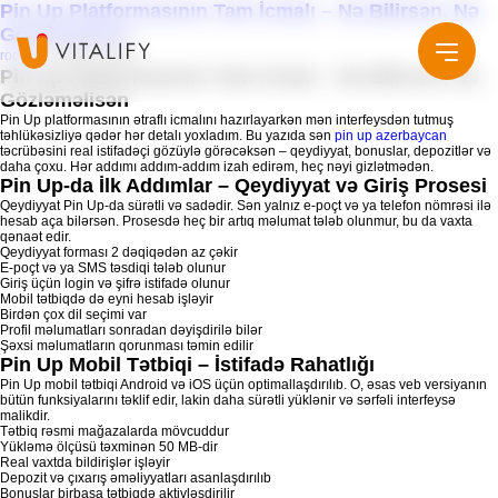
Pin Up Platformasının Tam İcmalı – Nə Bilirsən, Nə
Gözləməlisən
rodaka
|
2026年7月4日
Pin Up Platformasının Tam İcmalı – Nə Bilirsən, Nə
Gözləməlisən
Pin Up platformasının ətraflı icmalını hazırlayarkən mən interfeysdən tutmuş
təhlükəsizliyə qədər hər detalı yoxladım. Bu yazıda sən
pin up azerbaycan
təcrübəsini real istifadəçi gözüylə görəcəksən – qeydiyyat, bonuslar, depozitlər və
daha çoxu. Hər addımı addım-addım izah edirəm, heç nəyi gizlətmədən.
Company
Pin Up-da İlk Addımlar – Qeydiyyat və Giriş Prosesi
Qeydiyyat Pin Up-da sürətli və sadədir. Sən yalnız e-poçt və ya telefon nömrəsi ilə
hesab aça bilərsən. Prosesdə heç bir artıq məlumat tələb olunmur, bu da vaxta
qənaət edir.
Service
会社概要
Qeydiyyat forması 2 dəqiqədən az çəkir
E-poçt və ya SMS təsdiqi tələb olunur
Giriş üçün login və şifrə istifadə olunur
Mobil tətbiqdə də eyni hesab işləyir
Work
グループ会社
Birdən çox dil seçimi var
Profil məlumatları sonradan dəyişdirilə bilər
Şəxsi məlumatların qorunması təmin edilir
Pin Up Mobil Tətbiqi – İstifadə Rahatlığı
News
Pin Up mobil tətbiqi Android və iOS üçün optimallaşdırılıb. O, əsas veb versiyanın
bütün funksiyalarını təklif edir, lakin daha sürətli yüklənir və sərfəli interfeysə
malikdir.
Tətbiq rəsmi mağazalarda mövcuddur
Recruit
Yükləmə ölçüsü təxminən 50 MB-dir
Real vaxtda bildirişlər işləyir
Depozit və çıxarış əməliyyatları asanlaşdırılıb
Bonuslar birbaşa tətbiqdə aktivləşdirilir