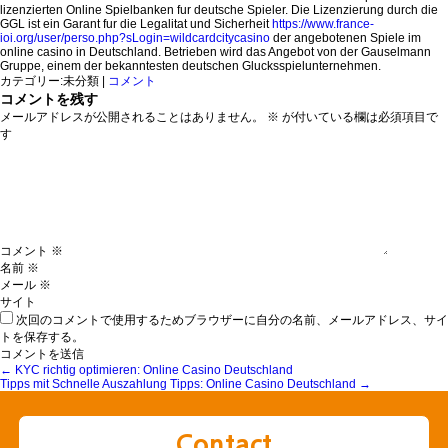
lizenzierten Online Spielbanken fur deutsche Spieler. Die Lizenzierung durch die
GGL ist ein Garant fur die Legalitat und Sicherheit
https://www.france-
ioi.org/user/perso.php?sLogin=wildcardcitycasino
der angebotenen Spiele im
online casino in Deutschland. Betrieben wird das Angebot von der Gauselmann
Gruppe, einem der bekanntesten deutschen Glucksspielunternehmen.
カテゴリー:未分類
|
コメント
コメントを残す
メールアドレスが公開されることはありません。
※
が付いている欄は必須項目で
す
コメント
※
名前
※
メール
※
サイト
次回のコメントで使用するためブラウザーに自分の名前、メールアドレス、サイ
トを保存する。
←
KYC richtig optimieren: Online Casino Deutschland
投
Tipps mit Schnelle Auszahlung Tipps: Online Casino Deutschland
→
稿
ナ
Contact
ビ