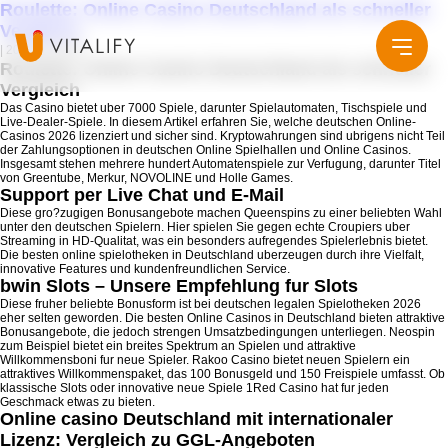
Roulette: Online Casino Deutschland als schneller
Vergleich
|
2026年7月3日
Roulette: Online Casino Deutschland als schneller
Vergleich
Das Casino bietet uber 7000 Spiele, darunter Spielautomaten, Tischspiele und
Live-Dealer-Spiele. In diesem Artikel erfahren Sie, welche deutschen Online-
Casinos 2026 lizenziert und sicher sind. Kryptowahrungen sind ubrigens nicht Teil
der Zahlungsoptionen in deutschen Online Spielhallen und Online Casinos.
Company
Insgesamt stehen mehrere hundert Automatenspiele zur Verfugung, darunter Titel
von Greentube, Merkur, NOVOLINE und Holle Games.
Support per Live Chat und E-Mail
Diese gro?zugigen Bonusangebote machen Queenspins zu einer beliebten Wahl
Service
会社概要
unter den deutschen Spielern. Hier spielen Sie gegen echte Croupiers uber
Streaming in HD-Qualitat, was ein besonders aufregendes Spielerlebnis bietet.
Die besten online spielotheken in Deutschland uberzeugen durch ihre Vielfalt,
innovative Features und kundenfreundlichen Service.
Work
グループ会社
bwin Slots – Unsere Empfehlung fur Slots
Diese fruher beliebte Bonusform ist bei deutschen legalen Spielotheken 2026
eher selten geworden. Die besten Online Casinos in Deutschland bieten attraktive
Bonusangebote, die jedoch strengen Umsatzbedingungen unterliegen. Neospin
News
zum Beispiel bietet ein breites Spektrum an Spielen und attraktive
Willkommensboni fur neue Spieler. Rakoo Casino bietet neuen Spielern ein
attraktives Willkommenspaket, das 100 Bonusgeld und 150 Freispiele umfasst. Ob
klassische Slots oder innovative neue Spiele 1Red Casino hat fur jeden
Recruit
Geschmack etwas zu bieten.
Online casino Deutschland mit internationaler
Lizenz: Vergleich zu GGL-Angeboten