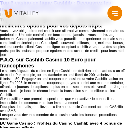
Top 6 casino en ligne Cashlib : Decouvrez les
meilleures options pour vos depots https:
|
2026年6月30日
Top 6 casino en ligne Cashlib : Decouvrez les
meilleures options pour vos depots https:
Vous devez obligatoirement choisir une alternative comme virement bancaire ou
portefeuille. Un code contrefait ne fonctionnera jamais et vous perdrez argent
betement. Casino paiement cashlib vous garantit une experience optimale sans
complications techniques. Cela signifie souvent meilleurs jeux, meilleurs bonus,
Company
meilleur service client. Casino en ligne acceptant cashlib va au-dela des simples
paris sportifs. Instasino propose egalement des achats de credits pour leurs mini-
jeux.
F.A.Q. sur Cashlib Casino 10 Euro pour
Service
会社概要
francophones
Le succes fulgurant du casino en ligne Cashlib ne doit rien au hasard ou a un effet
de mode. Par exemple, au lieu dacheter un seul ticket de 200 , achetez quatre
tickets de 50 . Engagez un seul coupon par session sur votre Cashlib casino en
Work
グループ会社
ligne. En 2026, le marche des coupons prepayes a atteint une maturite certaine,
offrant aux joueurs des options de plus en plus securisees et diversifiees. Je gratte
mon ticket et je lance le chrono lors de la transaction sur le meilleur casino
Cashlib.
News
Si vous utilisez une promotion speciale et que vous activez le bonus, il est
impossible de commencer a miser immediatement.
Pour plus de details, nhesitez pas a lire notre article Comment acheter CASHlib
avec SMS .
Recruit
Lorsque vous devenez membre de ce casino, voici les bonus et promotions
recevables.
BC Game Casino : Profitez du Casino Cashlib avec 4 bonus de
bienvenue offerts