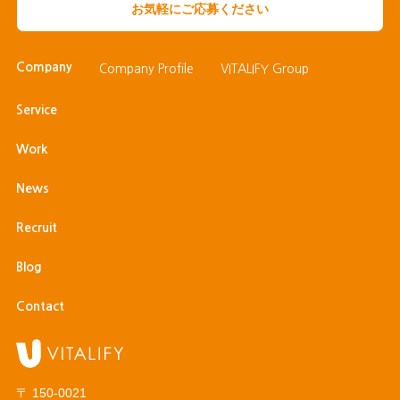
ン
お気軽にご応募ください
Company
Company Profile
VITALIFY Group
Service
Work
News
Recruit
Blog
Contact
〒 150-0021