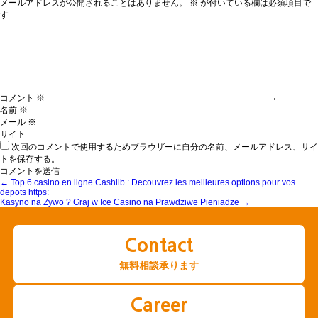
メールアドレスが公開されることはありません。
※
が付いている欄は必須項目で
す
コメント
※
名前
※
メール
※
サイト
次回のコメントで使用するためブラウザーに自分の名前、メールアドレス、サイ
トを保存する。
←
Top 6 casino en ligne Cashlib : Decouvrez les meilleures options pour vos
投
depots https:
稿
Kasyno na Zywo ? Graj w Ice Casino na Prawdziwe Pieniadze
→
ナ
ビ
Contact
ゲ
無料相談承ります
ー
シ
Career
ョ