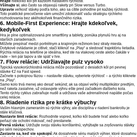
Hrajte
niekoľko kôl pri každom nastavení rýchlosti.
Všímajte si
, ako často sa objavujú rakety pri Slow versus Turbo.
Upravte
veľkosť stávky podľa toho, ako sa cítite pohodlne pri každej rýchlosti.
Toto praktické precvičenie vám umožní zdokonaliť vašu stratégiu rýchleho
rozhodovania bez akéhokoľvek finančného rizika.
6. Mobile‑First Experience: Hrajte kdekoľvek,
kedykoľvek
Hra je plne optimalizovaná pre smartfóny a tablety, ponúka plynulú hru aj na
starších zariadeniach.
Môžete prepínať medzi portrétnym a krajinným režimom bez straty miesta.
Dotykové ovládanie je citlivé; stačí kliknúť na „Play“ a sledovať trajektóriu lietadla.
Rýchla relácia na telefóne je ideálna, keď ste na vlakovej ceste alebo čakáte v
rade – len pár tapov a ste späť v hre.
7. Flow relácie: Udržiavajte pulz vysoko
Typická vysokorýchlostná relácia môže pozostávať z desiatich kôl pri pevnej
stávke €2 na Fast speed.
Začnete s pokojnou fázou – nastavíte stávku, vyberiete rýchlosť – a rýchlo kliknete
na „Play“.
Samo kolo trvá menej ako desať sekúnd; ak sa objaví veľký multiplikátor predtým,
než raketa zasiahne, už oslavujete výhru ešte pred začiatkom ďalšieho kola.
Tento rýchly cyklus zabraňuje nudě a udržiava vaše adrenalínové napätie počas
celej relácie.
8. Riadenie rizika pre krátke výbuchy
Vaším hlavným zameraním sú rýchle výhry, ale disciplína v riadení bankrollu je
stále kľúčová.
Nastavte limit relácie:
Rozhodnite vopred, koľko kôl budete hrať alebo koľko
peňazí ste ochotní riskovať, než prestanete.
Pevná stávka:
Udržujte svoju stávku konštantnú; vyhýbajte sa zvyšovaniu stávky
po sérii neúspechov.
Zastavte sa, keď ste spokojní:
Ak dosiahnete sériu malých výhier, ktoré dosiahnu