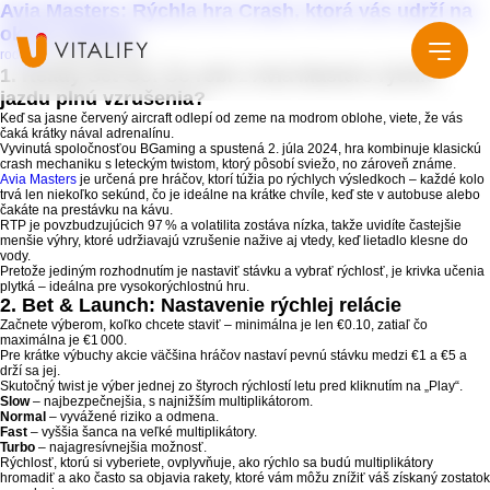
Avia Masters: Rýchla hra Crash, ktorá vás udrží na
okraji sedačky
rodaka
|
2026年6月28日
1. Ready‑Set‑Go: Čo robí z Avia Masters rýchlu
jazdu plnú vzrušenia?
Keď sa jasne červený aircraft odlepí od zeme na modrom oblohe, viete, že vás
čaká krátky nával adrenalínu.
Vyvinutá spoločnosťou BGaming a spustená 2. júla 2024, hra kombinuje klasickú
crash mechaniku s leteckým twistom, ktorý pôsobí sviežo, no zároveň známe.
Company
Avia Masters
je určená pre hráčov, ktorí túžia po rýchlych výsledkoch – každé kolo
trvá len niekoľko sekúnd, čo je ideálne na krátke chvíle, keď ste v autobuse alebo
čakáte na prestávku na kávu.
RTP je povzbudzujúcich 97 % a volatilita zostáva nízka, takže uvidíte častejšie
Service
会社概要
menšie výhry, ktoré udržiavajú vzrušenie nažive aj vtedy, keď lietadlo klesne do
vody.
Pretože jediným rozhodnutím je nastaviť stávku a vybrať rýchlosť, je krivka učenia
plytká – ideálna pre vysokorýchlostnú hru.
2. Bet & Launch: Nastavenie rýchlej relácie
Work
グループ会社
Začnete výberom, koľko chcete staviť – minimálna je len €0.10, zatiaľ čo
maximálna je €1 000.
Pre krátke výbuchy akcie väčšina hráčov nastaví pevnú stávku medzi €1 a €5 a
News
drží sa jej.
Skutočný twist je výber jednej zo štyroch rýchlostí letu pred kliknutím na „Play“.
Slow
– najbezpečnejšia, s najnižším multiplikátorom.
Normal
– vyvážené riziko a odmena.
Fast
– vyššia šanca na veľké multiplikátory.
Recruit
Turbo
– najagresívnejšia možnosť.
Rýchlosť, ktorú si vyberiete, ovplyvňuje, ako rýchlo sa budú multiplikátory
hromadiť a ako často sa objavia rakety, ktoré vám môžu znížiť váš získaný zostatok