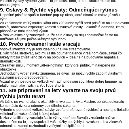
váš cieľ výplaty, vyberte výhru – to je súčasť toho, čo robí krátke relácie tak
uspokojivými.
9. Oslavy & Rýchle výplaty: Odmeňujúci rytmus
Úspešné pristátie spúšťa farebné pop‑up okná, ktoré okamžite oslavujú vašu
výhru.
Ak zasiahnete veľký multiplikátor ako x20 alebo vyšší pred pristátím na lietadlovom
nosiči, obrazovka exploduje konfetti a zvukové efekty – okamžitá odmena, ktorá
pôsobí ako mini tanečný výkon.
Nízka volatilita hry zabezpečuje, že tieto oslavy sa dejú dostatočne často na
udržanie záujmu počas krátkych výbuchov.
10. Prečo streameri stále vracajú
Vysoká intenzita hry ju robí ideálnou na live streamovanie.
Divák môže sledovať, ako mu rastie counter balance v reálnom čase, zatiaľ čo
rakety hrozia znížiť jeho zisky na polovicu – ideálne na budovanie napätia a
dramatickosti.
Streameri milujú moment „all‑or‑nothing“, ktorý drží publikum nalepené na
obrazovke.
Jednoduchý výber stávky znamená, že diváci sa môžu rýchlo zapojiť vlastnými
stávkami alebo predpoveďami.
Vizuálne ohňostroje pri veľkých výhrach pridávajú šou, ktorá dobre funguje na
platformách ako Twitch a YouTube Shorts.
11. Ste pripravení na let? Vyrazte na svoju prvú
rýchlu jazdu teraz!
Ak túžite po rýchlej akcii s okamžitými výplatami, Avia Masters ponúka dokonalú
kombináciu rizika a odmeny bez dlhého čakania.
Vyberte si pohodlnú veľkosť stávky, zvoľte preferovanú rýchlosť a nechajte lietadlo
vzlietnuť pri vašej ďalšej krátkej relácii.
Nízka volatilita hry zaručuje časté výhry, ktoré udržiavajú vzrušenie nažive –
dostatočne na to, aby uspokojili vaše túžby po rýchlych vzrušeniach a zároveň
odmenili rozumné rozhodnutia veľkými multiplikátormi.