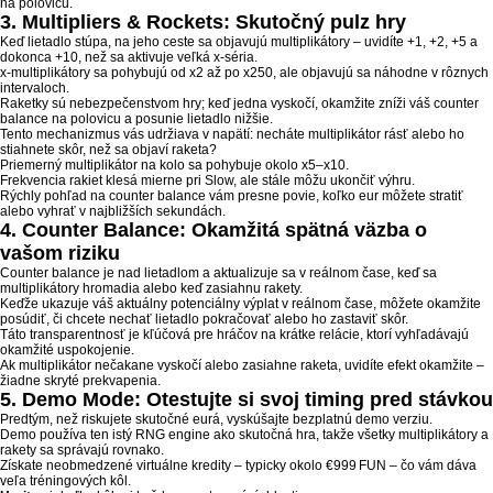
na polovicu.
Blog
3. Multipliers & Rockets: Skutočný pulz hry
Keď lietadlo stúpa, na jeho ceste sa objavujú multiplikátory – uvidíte +1, +2, +5 a
dokonca +10, než sa aktivuje veľká x‑séria.
x‑multiplikátory sa pohybujú od x2 až po x250, ale objavujú sa náhodne v rôznych
Contact
intervaloch.
Raketky sú nebezpečenstvom hry; keď jedna vyskočí, okamžite zníži váš counter
balance na polovicu a posunie lietadlo nižšie.
Tento mechanizmus vás udržiava v napätí: necháte multiplikátor rásť alebo ho
stiahnete skôr, než sa objaví raketa?
Priemerný multiplikátor na kolo sa pohybuje okolo x5–x10.
Frekvencia rakiet klesá mierne pri Slow, ale stále môžu ukončiť výhru.
Rýchly pohľad na counter balance vám presne povie, koľko eur môžete stratiť
alebo vyhrať v najbližších sekundách.
4. Counter Balance: Okamžitá spätná väzba o
vašom riziku
Counter balance je nad lietadlom a aktualizuje sa v reálnom čase, keď sa
multiplikátory hromadia alebo keď zasiahnu rakety.
Keďže ukazuje váš aktuálny potenciálny výplat v reálnom čase, môžete okamžite
posúdiť, či chcete nechať lietadlo pokračovať alebo ho zastaviť skôr.
Táto transparentnosť je kľúčová pre hráčov na krátke relácie, ktorí vyhľadávajú
okamžité uspokojenie.
Ak multiplikátor nečakane vyskočí alebo zasiahne raketa, uvidíte efekt okamžite –
žiadne skryté prekvapenia.
5. Demo Mode: Otestujte si svoj timing pred stávkou
Predtým, než riskujete skutočné eurá, vyskúšajte bezplatnú demo verziu.
Demo používa ten istý RNG engine ako skutočná hra, takže všetky multiplikátory a
rakety sa správajú rovnako.
Získate neobmedzené virtuálne kredity – typicky okolo €999 FUN – čo vám dáva
veľa tréningových kôl.