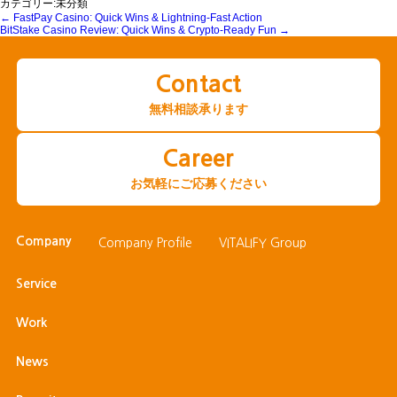
カテゴリー:未分類
←
FastPay Casino: Quick Wins & Lightning-Fast Action
投
BitStake Casino Review: Quick Wins & Crypto‑Ready Fun
→
稿
ナ
Contact
ビ
ゲ
無料相談承ります
ー
シ
Career
ョ
お気軽にご応募ください
ン
Company
Company Profile
VITALIFY Group
Service
Work
News