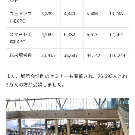
ウェアラブ
3,899
4,443
5,406
13,748
ルEXPO
スマート工
4,569
6,382
6,613
17,564
場EXPO
総来場者数
33,415
38,687
44,142
116,244
また、展示会恒例のセミナーも開催され、26,695人と約
3万人の方が受講しました。