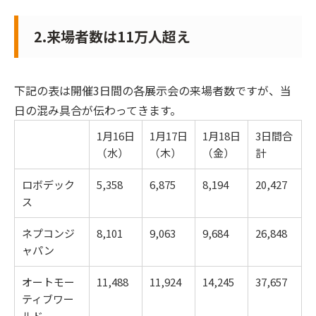
2.来場者数は11万人超え
下記の表は開催3日間の各展示会の来場者数ですが、当
日の混み具合が伝わってきます。
1月16日
1月17日
1月18日
3日間合
（水）
（木）
（金）
計
ロボデック
5,358
6,875
8,194
20,427
ス
ネプコンジ
8,101
9,063
9,684
26,848
ャパン
オートモー
11,488
11,924
14,245
37,657
ティブワー
ルド