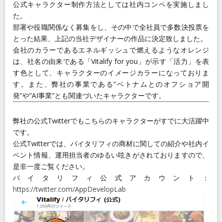
公式キャラクター制作方法としては社内コンペを実施しまし
た。
部署や役職関係なく募集をし、その中で全社員で多数決投票を
とった結果、上記の当社デザイナーの作品に決定致しました。
会社のカラーであるエネルギッシュで燃えるようなオレンジ
は、社名の由来である「Vitalify for you」が示す「活力」を表
す色として、キャラクターのイメージカラーになっておりま
す。また、弊社の事業である”ベトナムとのオフショア開
発”や”AI事業”とも関連づいたキャラクターです。
弊社の公式Twitterでもこちらのキャラクターがすでに大活躍中
です。
公式Twitterでは、バイタリフィの商材に関しての紹介や社内イ
ベント情報、運用担当者のゆるい呟きがされておりますので、
是非一度ご覧ください。
バイタリフィ公式アカウント：
https://twitter.com/AppDevelopLab