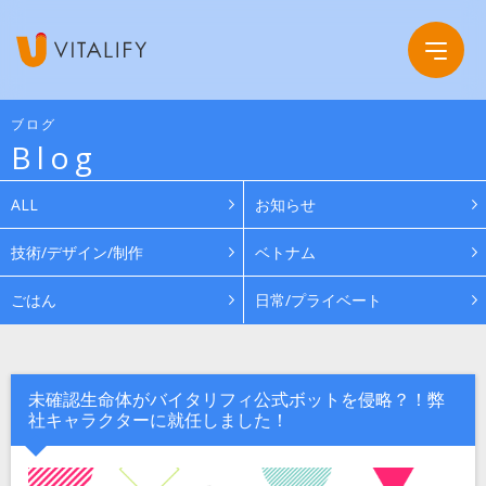
ブログ
Blog
Company
ALL
お知らせ
Service
会社概要
技術/デザイン/制作
ベトナム
ごはん
日常/プライベート
Work
グループ会社
News
未確認生命体がバイタリフィ公式ボットを侵略？！弊
社キャラクターに就任しました！
Recruit