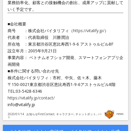
業務効率化、顧客との接触機会の創出、成果アップに貢献して
いく予定です。
■会社概要
商号 ：株式会社バイタリフィ（
https://vitalify.jp/
）
代表者 ：代表取締役 川勝潤治
所在地 ：東京都渋谷区恵比寿西1-9-6 アストゥルビル8F
設立年月：2005年9月21日
事業内容： ベトナムオフショア開発、スマートフォンアプリ企
画開発
■本件に関する問い合わせ先
株式会社バイタリフィ：市村、中矢、佐々木、藤木
〒150-0021東京都渋谷区恵比寿西1-9-6アストゥルビル8階
TEL:03-5428-6346
https://vitalify.jp/contact/
info@vitalify.jp
投
稿
news
投
カ
タ
2020/01/14
お知らせ
FirstContact
,
キャラクター
,
チャットボット
,
バイタリフィ
,
ボッ
者
稿
テ
グ
ト
日:
ゴ
リ
ー