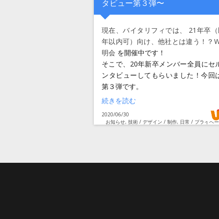
タビュー第３弾〜
現在、バイタリフィでは、
21年卒（
年以内可）向け、他社とは違う！？W
明会
を開催中です！
そこで、20年新卒メンバー全員にセ
ンタビューしてもらいました！今回
第３弾です。
“就活のコツは「挫折と妥協しないココ
続きを読む
投
2020/06/30
稿
カ
お知らせ
,
技術 / デザイン / 制作
,
日常 / プライベ
日:
テ
タ
インタビュー
,
デザイナー
,
就活
,
新卒
ゴ
グ
リ
ー