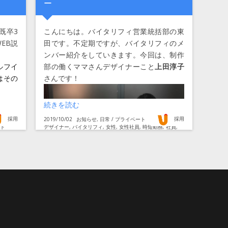
ー
既卒3
こんにちは。バイタリフィ営業統括部の東
EB説
田です。不定期ですが、バイタリフィのメ
ンバー紹介をしていきます。今回は、制作
ルフイ
部の働くママさんデザイナーこと
上田淳子
はその
さんです！
ロ」です。 〜20年新卒メンバーインタビュー第３弾〜” の
“人を大切にするバイタリフィだからできるたった一人の時
続きを読む
投
投
採用
採用
投
カ
稿
2019/10/02
お知らせ
,
日常 / プライベート
稿
稿
テ
者
者
タ
ート
デザイナー
,
バイタリフィ
,
女性
,
女性社員
,
時短勤務
,
社員
,
日:
ゴ
グ
社員インタビュー
,
社員紹介
リ
ー