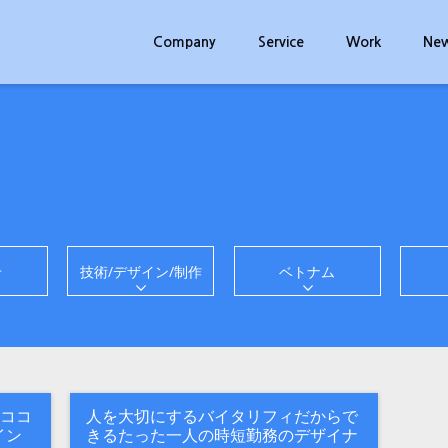
Company
Service
Work
Ne
せ
技術/デザイン/制作
ベトナム
ココ
人を大切にするバイタリフィだからで
イン
きるたった一人の時短勤務のデザイナ