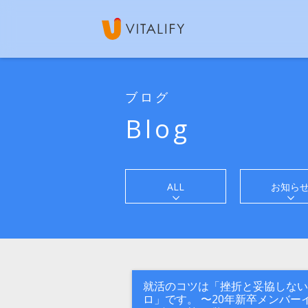
ブログ
Blog
ALL
お知ら
就活のコツは「挫折と妥協しない
ロ」です。 〜20年新卒メンバー