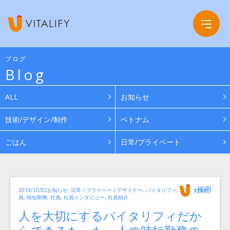
ブログ
Blog
Company
ALL
お知らせ
Service
会社概要
技術/デザイン/制作
ベトナム
ごはん
日常/プライベート
Work
グループ会社
News
投
カ
タ
採用
投
2019/10/02
お知らせ
,
日常 / プライベート
デザイナー
,
バイタリフィ
,
女性
,
女性社
稿
テ
グ
員
,
時短勤務
,
社員
,
社員インタビュー
,
社員紹介
ゴ
者
稿
リ
Recruit
日:
ー
人を大切にするバイタリフィだか