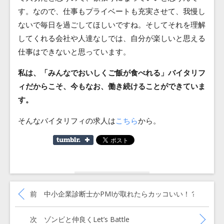
す。なので、仕事もプライベートも充実させて、我慢し
ないで毎日を過ごしてほしいですね。そしてそれを理解
してくれる会社や人達なしでは、自分が楽しいと思える
仕事はできないと思っています。
私は、「みんなでおいしくご飯が食べれる」バイタリフ
ィだからこそ、今もなお、働き続けることができていま
す。
そんなバイタリフィの求人は
こちら
から。
投
稿
過去の投稿:
前
中小企業診断士かPMIが取れたらカッコいい！？
ナ
ビ
ゲ
次の投稿:
次
ゾンビと仲良くLet’s Battle
ー