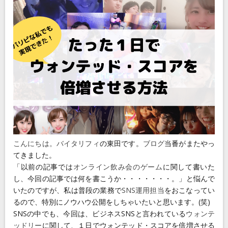
Blog
Contact
こんにちは。
バイタリフィ
の東田です。
ブログ
当番がまたやっ
てきました。
「以前の記事では
オンライン飲み会のゲーム
に関して書いた
し、今回の記事では何を書こうか・・・・・・・。」と悩んで
いたのですが、私は普段の業務で
SNS運用担当
をおこなってい
るので、特別にノウハウ公開をしちゃいたいと思います。(笑)
SNSの中でも、今回は、ビジネスSNSと言われている
ウォンテ
ッドリー
に関して、１日でウォンテッド・スコアを倍増させる