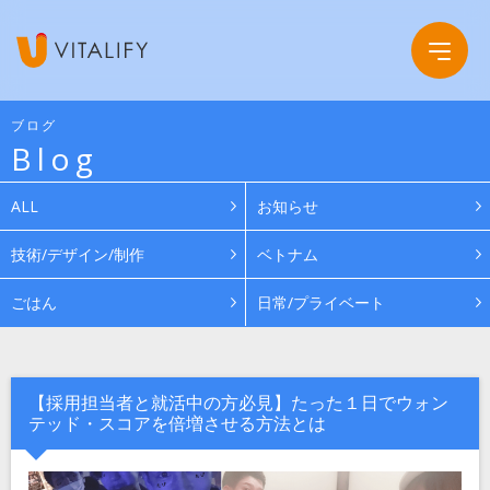
ブログ
Blog
Company
ALL
お知らせ
Service
会社概要
技術/デザイン/制作
ベトナム
ごはん
日常/プライベート
Work
グループ会社
News
【採用担当者と就活中の方必見】たった１日でウォン
テッド・スコアを倍増させる方法とは
Recruit