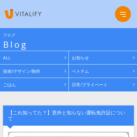
ブログ
Blog
Company
ALL
お知らせ
Service
会社概要
技術/デザイン/制作
ベトナム
ごはん
日常/プライベート
Work
グループ会社
News
【これ知ってた？】意外と知らない運転免許証につい
て
Recruit