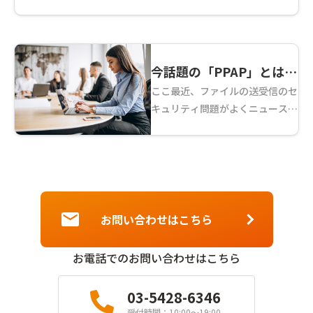
ル暗号化すると何がいいの？」
本記事では、近年耳にする機会が
増えたファイル暗号化について、
そもそもどんな意味なのか？なぜ
今話題の「PPAP」とは？
ファイル暗号化が必要 ...
ここ最近、ファイルの送受信のセ
～ファイル共有のこれか
キュリティ問題がよくニュースで
ら～
も取り上げられています。その中
で「PPAP」というワードをよく
耳にするのではないでしょうか。
本日はこの「PPAP」について解
説していきます。 ...
お問い合わせはこちら
お電話でのお問い合わせはこちら
03-5428-6346
受付時間：10:00〜19:00