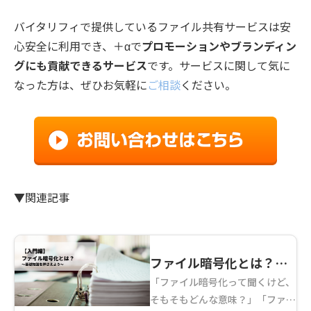
バイタリフィで提供しているファイル共有サービスは安
心安全に利用でき、＋αで
プロモーションやブランディン
グにも貢献できるサービス
です。サービスに関して気に
なった方は、ぜひお気軽に
ご相談
ください。
▼関連記事
ファイル暗号化とは？～
「ファイル暗号化って聞くけど、
基礎知識を押さえよう～
そもそもどんな意味？」「ファイ