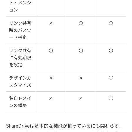
ト・メンシ
ョン
リンク共有
×
〇
〇
時のパスワ
ード指定
リンク共有
〇
〇
〇
に有効期限
を設定
デザインカ
×
×
○
スタマイズ
独自ドメイ
×
×
○
ンの構築
ShareDriveは基本的な機能が揃っているにも関わらず、