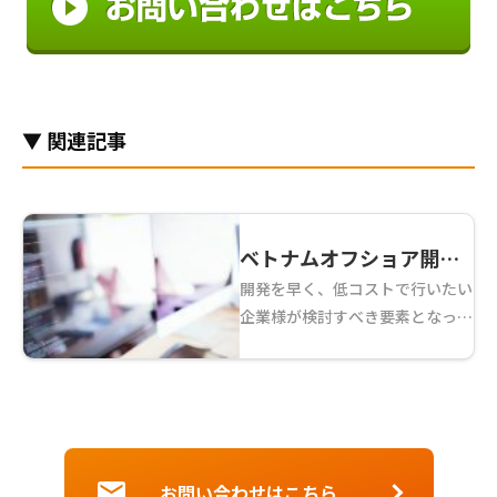
▼ 関連記事
ベトナムオフショア開発
開発を早く、低コストで行いたい
でもLaravelが今アツい？
企業様が検討すべき要素となって
PHPフレームワーク比較
くるのが、「どの言語で、どんな
技術を使って開発をするか」だと
思います。 その中でよく語られ
るのが「フレームワーク」。 な
んとなくよく聞くけど ...
お問い合わせはこちら