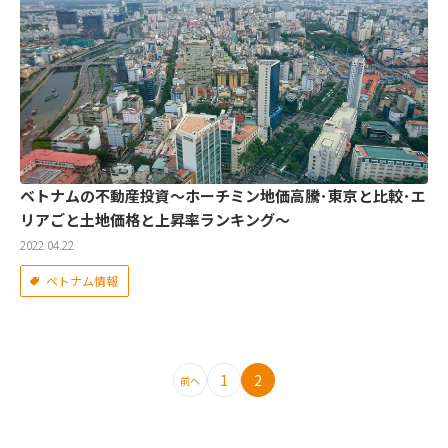
ベトナムの不動産投資～ホーチミン地価高騰･東京と比較･エ
リアごと土地価格と上昇率ランキング～
2022.04.22
ベトナム情報
1
2
前へ