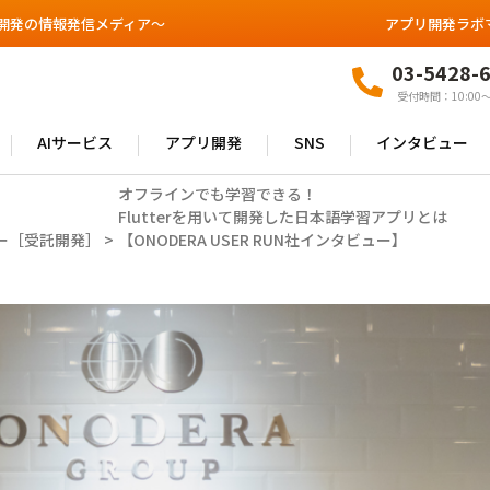
開発の情報発信メディア～
アプリ開発ラボ
03-5428-
受付時間：10:00〜
AIサービス
アプリ開発
SNS
インタビュー
オフラインでも学習できる！
Flutterを用いて開発した日本語学習アプリとは
ー［受託開発］
>
【ONODERA USER RUN社インタビュー】