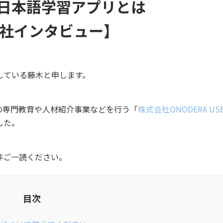
した日本語学習アプリとは
RUN社インタビュー】
している藤木と申します。
の専門教育や人材紹介事業などを行う「
株式会社ONODERA US
した。
非ご一読ください。
目次