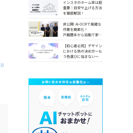
インスタのホーム率は超
重要｜目安や上げる方法
を徹底解説！
非公開: AI-OCRで複雑な
作業を簡素化！
戸籍謄本から自動で家系
図を作成する「らくらく
相続図」とは？
【初心者必見】デザイン
【COLORS社インタビュ
における色の決め方～も
ー】
う色選びに悩まない～
ER