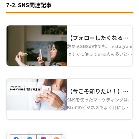
7-2. SNS関連記事
【フォローしたくなる仕
数あるSNSの中でも、Instagram
掛けが大事！】企業が
はすでに使っている人も多いと思
Instagramを使うには？
いますが、登場当初は大きなイン
ビジネスアカウントにつ
パクトを与えました。
いてご紹介！
Instagramは、「インスタ映え」
という言葉を世間に浸透させ、私
【今こそ知りたい！】
たちの消費 ...
SNSを使ったマーケティングは、
BtoBでLINEを活用する
BtoCのビジネスでよく目にしま
方法
すが、BtoBビジネスでも活用さ
れる場面があります。 本記事で
は、BtoB型のLINEの活用法につ
いて詳しくご紹介していきます。