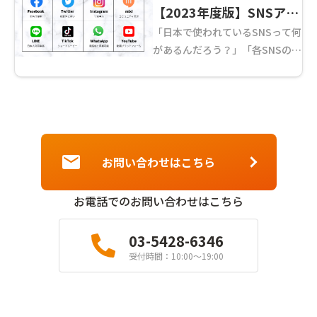
【2023年度版】SNSアプ
BtoB ...
「日本で使われているSNSって何
リ一覧集｜特徴を徹底解
があるんだろう？」「各SNSの特
説！
徴を詳しく知りたい！」 Twitter
やInstagram、LINEなど私たちの
日常に深くかかわっているSNS。
今回はそんなSNSの" ...
お問い合わせはこちら
お電話でのお問い合わせはこちら
03-5428-6346
受付時間：10:00〜19:00