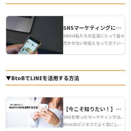
SNSマーケティングには
SNSは私たちの生活にとって益々
UGCが不可欠？！どうや
欠かせない存在となってきていま
って活用すればいいの？
す。総務省の調査によれば日本の
SNS利用率は2016年にすでに
70%を突破しており、10代〜30
代では何かしらのSNSを使用して
▼BtoBでLINEを活用する方法
いる人は9 ...
【今こそ知りたい！】
SNSを使ったマーケティングは、
BtoBでLINEを活用する
BtoCのビジネスでよく目にしま
方法