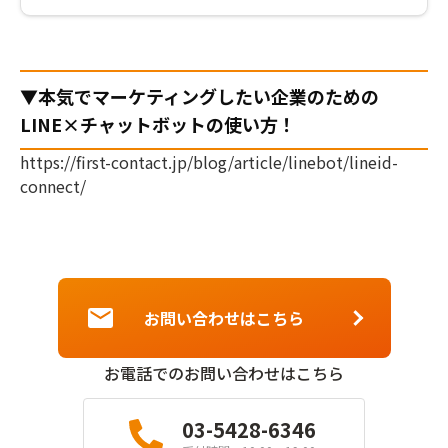
すが、BtoBビジネスでも活用さ
れる場面があります。 本記事で
は、BtoB型のLINEの活用法につ
いて詳しくご紹介していきます。
▼本気でマーケティングしたい企業のための
BtoB ...
LINE×チャットボットの使い方！
https://first-contact.jp/blog/article/linebot/lineid-
connect/
お問い合わせはこちら
お電話でのお問い合わせはこちら
03-5428-6346