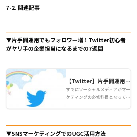
7-2. 関連記事
▼片手間運用でもフォロワー増！Twitter初心者
がヤリ手の企業担当になるまでの7週間
【Twitter】片手間運用で
すでにソーシャルメディアがマー
もフォロワー増！Twitter
ケティングの必修科目となって久
初心者がヤリ手の企業担
しいですね。 この記事を見に来
当になるまでの7週間
ていただいた方の中には、 「ツ
イッターは苦手意識がある」
「面白いツイートなんて思いつか
▼SNSマーケティングでのUGC活用方法
ない」 「フォロワー1 ...