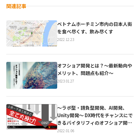
関連記事
ベトナムホーチミン市内の日本人街
を食べ尽くす、飲み尽くす
2022.12.23
オフショア開発とは？～最新動向や
メリット、問題点も紹介～
2023.01.27
～ラボ型・請負型開発、AI開発、
Unity開発～ DX時代をチャンスにで
きるバイタリフィのオフショア開発
サービスとは
2022.01.06