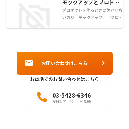
モックアップとプロトタ
プロダクトを作るときに欠かせな
イプの違いとは？オフシ
いのが「モックアップ」「プロト
ョア開発での利点もご紹
タイプ」です。ベトナムオフショ
介！
ア開発でも、特に新しく０からプ
ロダクトを作るときは、良いプロ
ダクトを作っていくためにこの二
つを使いながら開発し ...
お問い合わせはこちら
お電話でのお問い合わせはこちら
03-5428-6346
受付時間：10:00〜19:00