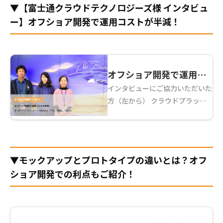
▼【富士通クラウドテクノロジーズ様 インタビュ
のようなことに気をつ ...
ー】オフショア開発で運用コストが半減！
オフショア開発で運用コ
インタビューにご協力いただいた
ストが半減！【富士通ク
方（左から） クラウドプラット
ラウドテクノロジーズ様
フォーム本部 プラットフォーム
インタビュー】
開発部 竹平 森悟氏 セールスマ
ーケティング本部 デジタルソリ
ューション部 前野 粒子氏 クラ
▼
モックアップとプロトタイプの違いとは？オフ
ウドプラットフ ...
ショア開発での利点もご紹介！