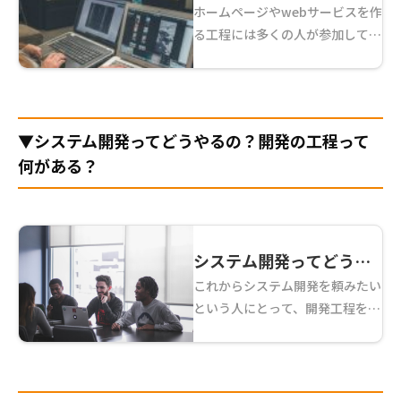
ホームページやwebサービスを作
んな仕事？Webサイト制
る工程には多くの人が参加してお
作の工程って何がある
り、それぞれの役割を担いながら
の？
動いています。エンジニア、ディ
レクターなど実際に手を動かして
コードを書いたり、ユーザーから
▼システム開発ってどうやるの？開発の工程って
見える部分をデザイ ...
何がある？
システム開発ってどうや
これからシステム開発を頼みたい
るの？開発の工程って何
という人にとって、開発工程を知
がある？
ることは非常に重要です。なぜな
らシステム開発における工程を知
っていることによって、今がどの
ようなフェーズなのか、自分がど