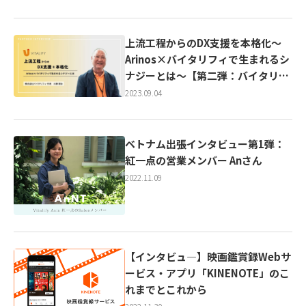
ンタビュー】
上流工程からのDX支援を本格化〜
Arinos×バイタリフィで生まれるシ
ナジーとは〜【第二弾：バイタリフ
ィ代表インタビュー】
2023.09.04
ベトナム出張インタビュー第1弾：
紅一点の営業メンバー Anさん
2022.11.09
【インタビュ―】映画鑑賞録Webサ
ービス・アプリ「KINENOTE」のこ
れまでとこれから