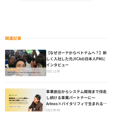
関連記事
【なぜガーナからベトナムへ？】新
しく入社した元JICAの日本人PMに
インタビュー
2022.11.09
事業創出からシステム開発まで伴走
し続ける事業パートナーに〜
Arinos×バイタリフィで生まれるシ
ナジーとは〜【第一弾：Arinos社 イ
2023.09.04