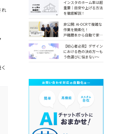
インスタのホーム率は超
重要｜目安や上げる方法
され
を徹底解説！
非公開: AI-OCRで複雑な
作業を簡素化！
戸籍謄本から自動で家系
ッ
図を作成する「らくらく
相続図」とは？
【初心者必見】デザイン
【COLORS社インタビュ
における色の決め方～も
ー】
う色選びに悩まない～
読く