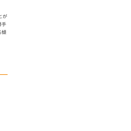
とが
勝手
る傾