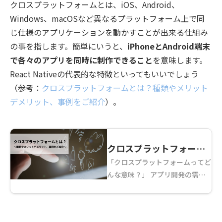
クロスプラットフォームとは、iOS、Android、
Windows、macOSなど異なるプラットフォーム上で同
じ仕様のアプリケーションを動かすことが出来る仕組み
の事を指します。簡単にいうと、
iPhoneとAndroid端末
で各々のアプリを同時に制作できること
を意味します。
React Nativeの代表的な特徴といってもいいでしょう
（参考：
クロスプラットフォームとは？種類やメリット
デメリット、事例をご紹介
）。
クロスプラットフォーム
「クロスプラットフォームってど
とは？種類やメリットデ
んな意味？」 アプリ開発の需要
メリット、事例をご紹介
が増え、耳にする機会が増え
た“クロスプラットフォーム”とい
う言葉。一体どんな意味かご存じ