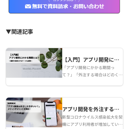
▼関連記事
【入門】アプリ開発にか
「アプリ開発にかかる期間っ
かる期間ってどれくら
て？」「外注する場合はどのくら
い？～種類や長期化する
いの期間がかかるの？」 本記事
ケース解説～
では、初めてアプリ開発を行う人
が疑問に感じやすい「アプリ開発
にかかる期間」について解説して
アプリ開発を外注するメ
いきます。アプリ開発の流 ...
新型コロナウイルス感染拡大を契
リットデメリット～流れ
機にアプリ利用者が増加している
や注意点も解説～