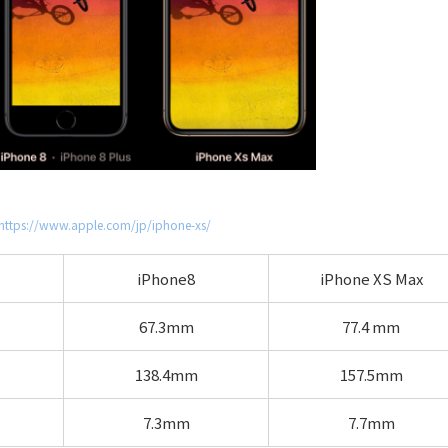
https://www.apple.com/jp/iphone-xs/
iPhone8
iPhone XS Max
67.3mm
77.4 mm
138.4mm
157.5mm
7.3mm
7.7mm