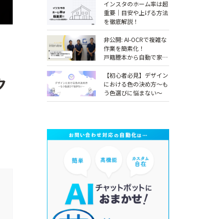
インスタのホーム率は超
重要｜目安や上げる方法
を徹底解説！
非公開: AI-OCRで複雑な
作業を簡素化！
戸籍謄本から自動で家系
図を作成する「らくらく
相続図」とは？
【初心者必見】デザイン
ク
【COLORS社インタビュ
における色の決め方～も
ー】
う色選びに悩まない～