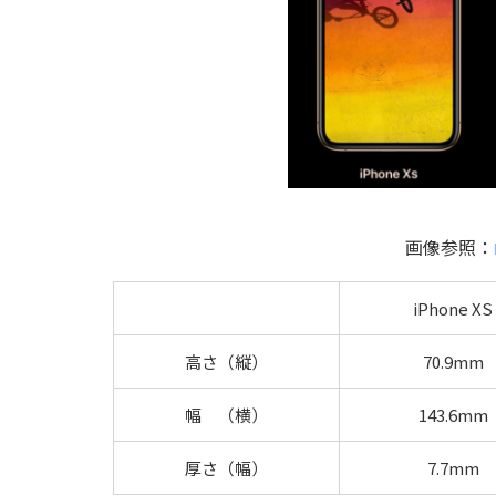
画像参照：
iPhone XS
高さ（縦）
70.9mm
幅 （横）
143.6mm
厚さ（幅）
7.7mm