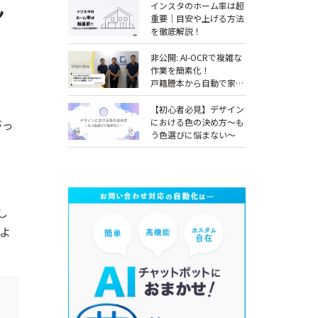
ん
インスタのホーム率は超
重要｜目安や上げる方法
を徹底解説！
非公開: AI-OCRで複雑な
作業を簡素化！
戸籍謄本から自動で家系
図を作成する「らくらく
相続図」とは？
【初心者必見】デザイン
【COLORS社インタビュ
における色の決め方～も
がっ
ー】
う色選びに悩まない～
し
のよ