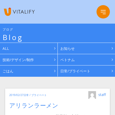
ブログ
Blog
Company
ALL
お知らせ
Service
会社概要
技術/デザイン/制作
ベトナム
ごはん
日常/プライベート
Work
グループ会社
News
投
カ
staff
投
2019/02/27
日常 / プライベート
稿
テ
ゴ
者
稿
リ
Recruit
アリランラーメン
日:
ー