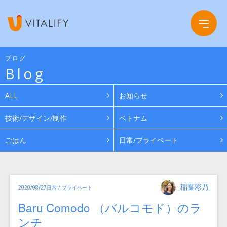
ブログ
Blog
Company
ALL
お知らせ
Service
会社概要
技術/デザイン/制作
ベトナム
ごはん
日常/プライベート
Work
グループ会社
News
投
カ
稲葉彩乃
投
2020/08/27
日常 / プライベート
稿
テ
ゴ
者
稿
リ
Recruit
Baru Comodo （バルコモド）のラ
日:
ー
ンチ