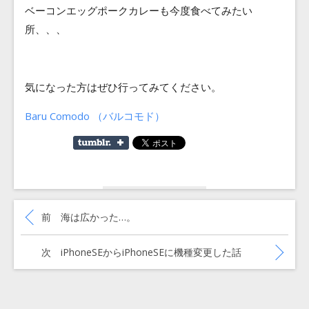
ベーコンエッグポークカレーも今度食べてみたい
所、、、
気になった方はぜひ行ってみてください。
Baru Comodo （バルコモド）
投
稿
過去の投稿:
前
海は広かった…。
ナ
ビ
ゲ
次の投稿:
次
iPhoneSEからiPhoneSEに機種変更した話
ー
シ
ョ
ン