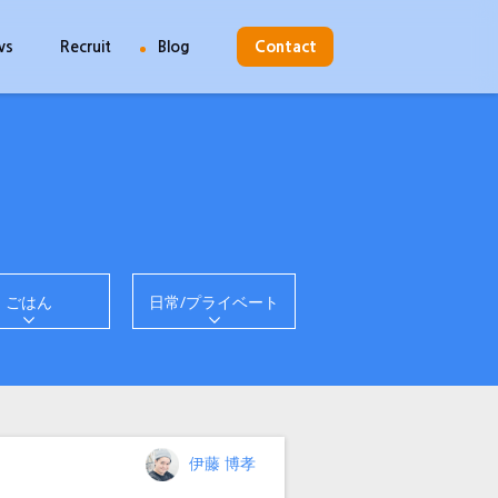
ws
Recruit
Blog
Contact
ごはん
日常/プライベート
投
伊藤 博孝
稿
者