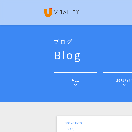
ブログ
Blog
ALL
お知ら
投
2022/08/30
稿
カ
ごはん
テ