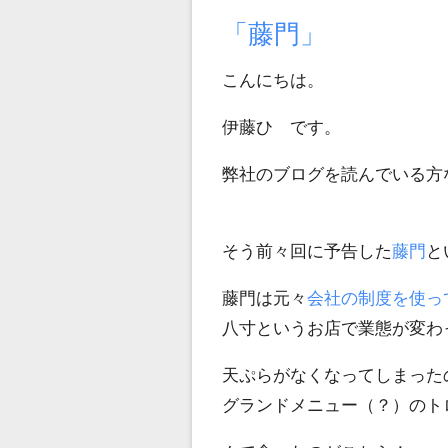
日:
ゴ
リ
「藤門」
ー
こんにちは。
伊藤ひ です。
弊社のブログを読んでいる方
そう前々回に予告した
藤門
と
藤門は元々
会社の制度を使っ
八寸というお店で業態が変わ
天ぷらがなくなってしまった
グランドメニュー（？）のト