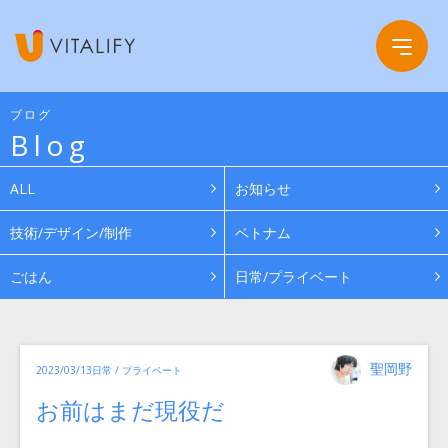
ブログ
Blog
Company
ALL
お知らせ
Service
会社概要
技術/デザイン/制作
ベトナム
ごはん
日常/プライベート
Work
グループ会社
News
投
カ
聖岡野
投
2023/03/13
日常 / プライベート
稿
テ
ゴ
者
稿
リ
Recruit
お前はまだ現役だ
日:
ー