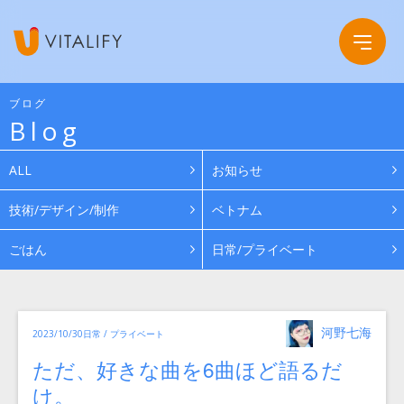
ブログ
Blog
Company
ALL
お知らせ
Service
会社概要
技術/デザイン/制作
ベトナム
ごはん
日常/プライベート
Work
グループ会社
News
投
カ
河野七海
投
2023/10/30
日常 / プライベート
稿
テ
ゴ
者
稿
リ
Recruit
ただ、好きな曲を6曲ほど語るだ
日:
ー
け。