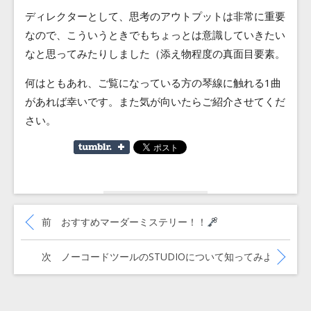
ディレクターとして、思考のアウトプットは非常に重要
なので、こういうときでもちょっとは意識していきたい
なと思ってみたりしました（添え物程度の真面目要素。
何はともあれ、ご覧になっている方の琴線に触れる1曲
があれば幸いです。また気が向いたらご紹介させてくだ
さい。
投
稿
過去の投稿:
前
おすすめマーダーミステリー！！
ナ
ビ
ゲ
次の投稿:
次
ノーコードツールのSTUDIOについて知ってみよう！
ー
シ
ョ
ン