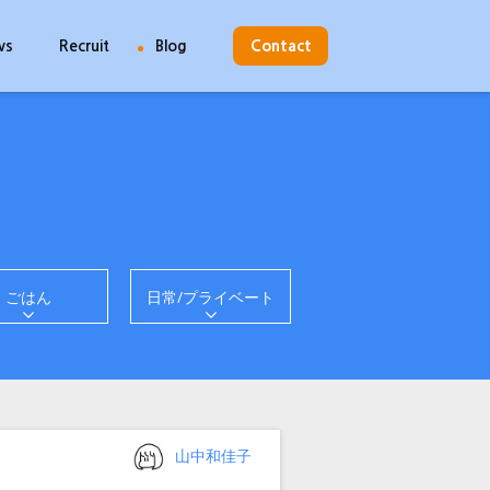
ws
Recruit
Blog
Contact
ごはん
日常/プライベート
投
山中和佳子
稿
者