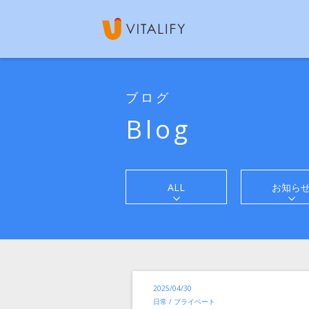
ブログ
Blog
ALL
お知ら
投
2025/04/30
稿
カ
日常 / プライベート
テ