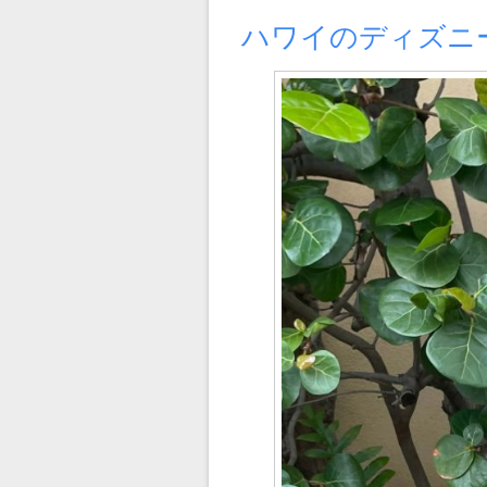
日:
ゴ
リ
ハワイのディズニ
ー