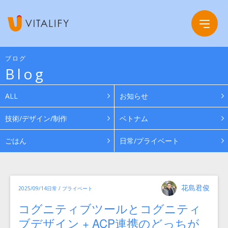
ブログ
Blog
Company
ALL
お知らせ
Service
会社概要
技術/デザイン/制作
ベトナム
ごはん
日常/プライベート
Work
グループ会社
News
投
カ
花島君俊
投
2025/09/14
日常 / プライベート
稿
テ
ゴ
者
稿
リ
Recruit
コグニティブツールとコグニティ
日:
ー
ブデザイン + ACP連携のどっちが