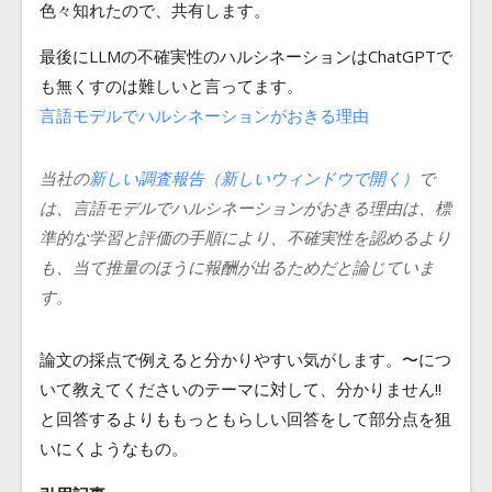
色々知れたので、共有します。
最後にLLMの不確実性のハルシネーションはChatGPTで
も無くすのは難しいと言ってます。
言語モデルでハルシネーションがおきる理由
当社の
新しい調査報告⁠
（新しいウィンドウで開く）
で
は、言語モデルでハルシネーションがおきる理由は、標
準的な学習と評価の手順により、不確実性を認めるより
も、当て推量のほうに報酬が出るためだと論じていま
す。
論文の採点で例えると分かりやすい気がします。〜につ
いて教えてくださいのテーマに対して、分かりません!!
と回答するよりももっともらしい回答をして部分点を狙
いにくようなもの。