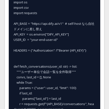
import os

import csv

import requests

API_BASE = "https://api.dify.ai/v1"  # self-host なら自社
ドメインに差し替え

API_KEY  = os.environ["DIFY_API_KEY"]

USER_ID  = "your-end-user-id"

HEADERS = {"Authorization": f"Bearer {API_KEY}"}

def fetch_conversations(user_id: str) -> list:

    """ユーザー単位で会話一覧を全件取得"""

    convs, last_id = [], None

    while True:

        params = {"user": user_id, "limit": 100}

        if last_id:

            params["last_id"] = last_id

        r = requests.get(f"{API_BASE}/conversations", hea