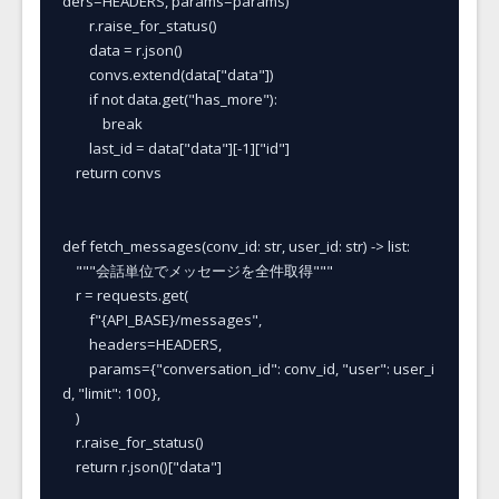
ders=HEADERS, params=params)

        r.raise_for_status()

        data = r.json()

        convs.extend(data["data"])

        if not data.get("has_more"):

            break

        last_id = data["data"][-1]["id"]

    return convs

def fetch_messages(conv_id: str, user_id: str) -> list:

    """会話単位でメッセージを全件取得"""

    r = requests.get(

        f"{API_BASE}/messages",

        headers=HEADERS,

        params={"conversation_id": conv_id, "user": user_i
d, "limit": 100},

    )

    r.raise_for_status()

    return r.json()["data"]
