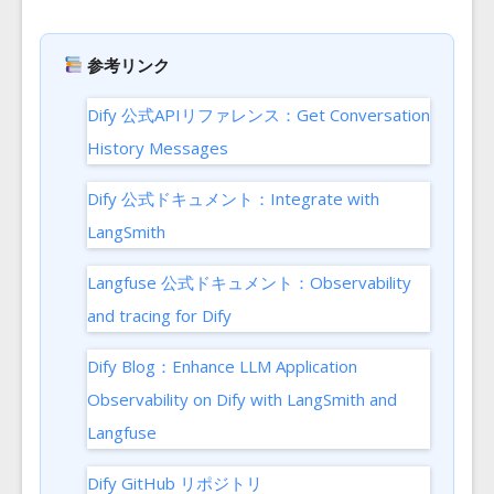
参考リンク
Dify 公式APIリファレンス：Get Conversation
History Messages
Dify 公式ドキュメント：Integrate with
LangSmith
Langfuse 公式ドキュメント：Observability
and tracing for Dify
Dify Blog：Enhance LLM Application
Observability on Dify with LangSmith and
Langfuse
Dify GitHub リポジトリ