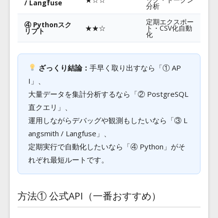
/ Langfuse
分析
定期エクスポー
④ Pythonスク
★★☆
ト・CSV化自動
リプト
化
ざっくり結論：
手早く取り出すなら「① AP
I」、
大量データを集計分析するなら「② PostgreSQL
直クエリ」、
運用しながらデバッグや観測もしたいなら「③ L
angsmith / Langfuse」、
定期実行で自動化したいなら「④ Python」がそ
れぞれ最短ルートです。
方法① 公式API（一番おすすめ）