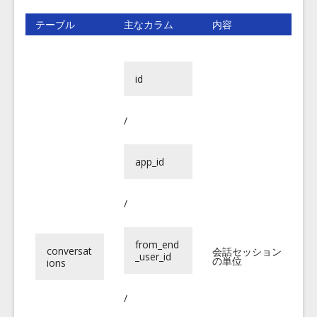
テーブル
主なカラム
内容
id
/
app_id
/
from_end
conversat
会話セッション
_user_id
の単位
ions
/