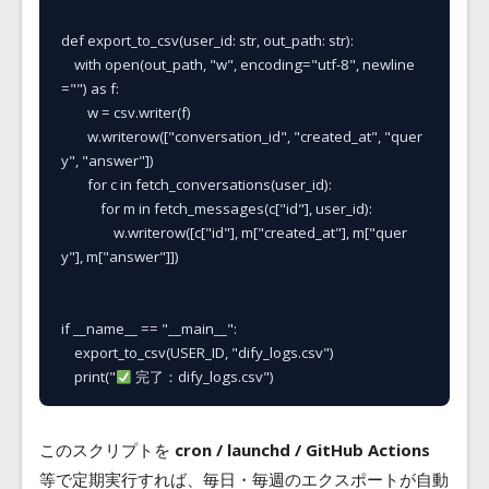
def export_to_csv(user_id: str, out_path: str):

    with open(out_path, "w", encoding="utf-8", newline
="") as f:

        w = csv.writer(f)

        w.writerow(["conversation_id", "created_at", "quer
y", "answer"])

        for c in fetch_conversations(user_id):

            for m in fetch_messages(c["id"], user_id):

                w.writerow([c["id"], m["created_at"], m["quer
y"], m["answer"]])

if __name__ == "__main__":

    export_to_csv(USER_ID, "dify_logs.csv")

    print("
 完了：dify_logs.csv")
このスクリプトを
cron / launchd / GitHub Actions
等で定期実行すれば、毎日・毎週のエクスポートが自動