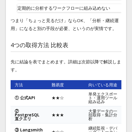
定期的に分析するワークフローに組み込めない
つまり「ちょっと見るだけ」ならOK、「分析・継続運
用」になると別の手段が必要、というのが実情です。
4つの取得方法 比較表
先に結論を表でまとめます。詳細は次節以降で解説しま
す。
方法
難易度
向いている用途
単発エクスポー
① 公式API
★★☆
ト・運用ツール
組み込み
②
大量データの一
PostgreSQL
★★★
括取得・集計分
直クエリ
析
継続監視・デバ
③ Langsmith
★☆☆
ッグ・トークン