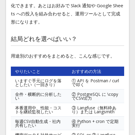
化できます。あとはお好みで Slack 通知や Google Shee
ts への投入を組み合わせると、運用ツールとして完成
形になります。
結局どれを選べばいい？
用途別のおすすめをまとめると、こんな感じです。
やりたいこと
おすすめの方法
いますぐ手元にログを落
① API を Postman / curl
としたい（一回きり）
で叩く
全件・横断的に分析した
② PostgreSQL に \copy
い
でCSV出力
本番運用中、性能・コス
③ Langfuse（無料枠あ
トを継続監視したい
り）または Langsmith
毎週CSV自動生成・社内
④ Python + cron で定期
共有したい
実行
機密データを社外サービ
② SQL or ③ Langfuse