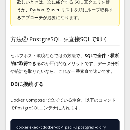
欲しいときは、次に紹介する SQL 直クエリを使
うか、Python で user リストを順にループ取得す
るアプローチが必要になります。
方法② PostgreSQL を直接SQLで叩く
セルフホスト環境ならではの方法で、
SQLで全件・横断
的に取得できる
のが圧倒的なメリットです。データ分析
や統計を取りたいなら、これが一番素直で速いです。
DBに接続する
Docker Compose で立てている場合、以下のコマンド
でPostgreSQLコンテナに入れます。
docker exec -it docker-db-1 psql -U postgres -d dify