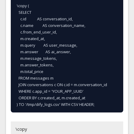
\copy (

  SELECT

    c.id            AS conversation_id,

    c.name          AS conversation_name,

    c.from_end_user_id,

    m.created_at,

    m.query         AS user_message,

    m.answer        AS ai_answer,

    m.message_tokens,

    m.answer_tokens,

    m.total_price

  FROM messages m

  JOIN conversations c ON c.id = m.conversation_id

  WHERE c.app_id = 'YOUR_APP_UUID'

  ORDER BY c.created_at, m.created_at

) TO '/tmp/dify_logs.csv' WITH CSV HEADER;
\copy