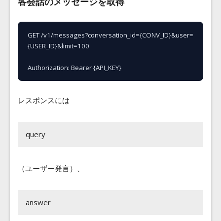
各会話のメッセージを取得
GET /v1/messages?conversation_id={CONV_ID}&user=
{USER_ID}&limit=100

Authorization: Bearer {API_KEY}
レスポンスには
query
（ユーザー発言）、
answer