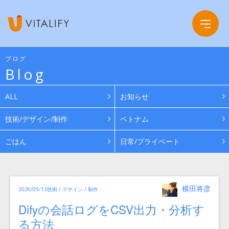
ブログ
Blog
Company
ALL
お知らせ
Service
会社概要
技術/デザイン/制作
ベトナム
ごはん
日常/プライベート
Work
グループ会社
News
投
カ
横田将彦
投
2026/05/13
技術 / デザイン / 制作
稿
テ
ゴ
者
稿
リ
Recruit
Difyの会話ログをCSV出力・分析す
日:
ー
る方法