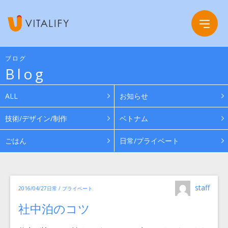
ブログ
Blog
Company
ALL
お知らせ
Service
会社概要
技術/デザイン/制作
ベトナム
ごはん
日常/プライベート
Work
グループ会社
News
投
カ
staff
投
2016/04/27
日常 / プライベート
稿
テ
ゴ
者
稿
リ
Recruit
社中泊のコツ
日:
ー