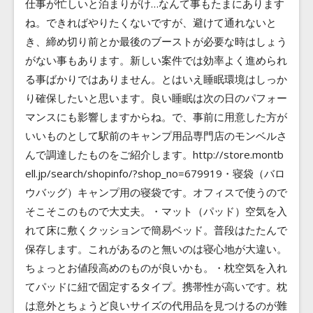
仕事が忙しいと泊まりがけ…なんて事もたまにあります
Blog
ね。できればやりたくないですが、避けて通れないと
き、締め切り前とか最後のブーストが必要な時はしょう
Contact
がない事もあります。新しい案件では効率よく進められ
る事ばかりではありません。とはいえ睡眠環境はしっか
り確保したいと思います。良い睡眠は次の日のパフォー
マンスにも影響しますからね。
で、事前に用意した方が
いいものとして駅前のキャンプ用品専門店のモンベルさ
んで調達したものをご紹介します。http://store.montb
ell.jp/search/shopinfo/?shop_no=679919・寝袋（バロ
ウバッグ）キャンプ用の寝袋です。オフィスで使うので
そこそこのもので大丈夫。・マット（パッド）空気を入
れて床に敷くクッションで簡易ベッド。普段はたたんで
保存します。これがあるのと無いのは寝心地が大違い。
ちょっとお値段高めのものが良いかも。・枕空気を入れ
てパッドに紐で固定するタイプ。携帯性が高いです。枕
は意外とちょうど良いサイズの代用品を見つけるのが難