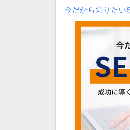
日:
ゴ
リ
今だから知りたい
ー