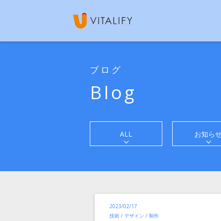
ブログ
Blog
ALL
お知ら
投
2023/02/17
稿
カ
技術 / デザイン / 制作
テ