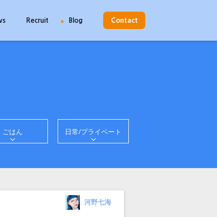
ws
Recruit
Blog
Contact
ごはん
日常/プライベート
投
河野七海
稿
者