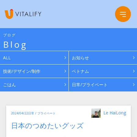
ブログ
Blog
Company
ALL
お知らせ
Service
会社概要
技術/デザイン/制作
ベトナム
ごはん
日常/プライベート
Work
グループ会社
News
投
カ
Le HaiLong
投
2024/04/22
日常 / プライベート
稿
テ
ゴ
者
稿
リ
Recruit
日本のつめたいグッズ
日:
ー