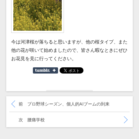
今は河津桜が落ちると思いますが、他の桜タイプ、また
他の花が咲いて始めましたので、皆さん暇なときにぜひ
お花見を見に行ってください。
投
稿
過去の投稿:
前
プロ野球シーズン、個人的AIブームの到来
ナ
ビ
ゲ
次の投稿:
次
腰痛学校
ー
シ
ョ
ン