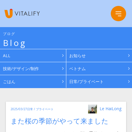
ブログ
Blog
Company
ALL
お知らせ
Service
会社概要
技術/デザイン/制作
ベトナム
ごはん
日常/プライベート
Work
グループ会社
News
投
カ
Le HaiLong
投
2025/03/27
日常 / プライベート
稿
テ
ゴ
者
稿
リ
Recruit
また桜の季節がやって来ました
日:
ー