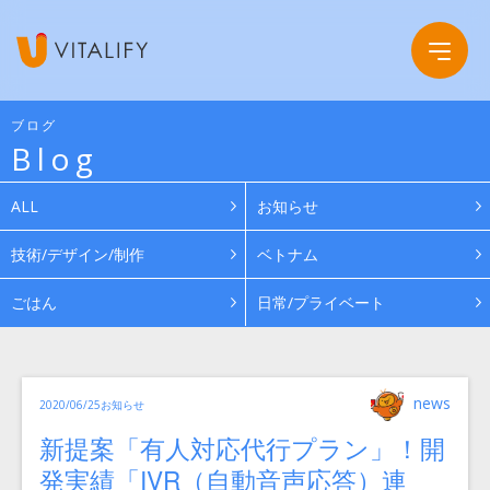
ブログ
Blog
Company
ALL
お知らせ
Service
会社概要
技術/デザイン/制作
ベトナム
ごはん
日常/プライベート
Work
グループ会社
News
投
カ
news
投
2020/06/25
お知らせ
稿
テ
ゴ
者
稿
リ
Recruit
新提案「有人対応代行プラン」！開
日:
ー
発実績「IVR（自動音声応答）連