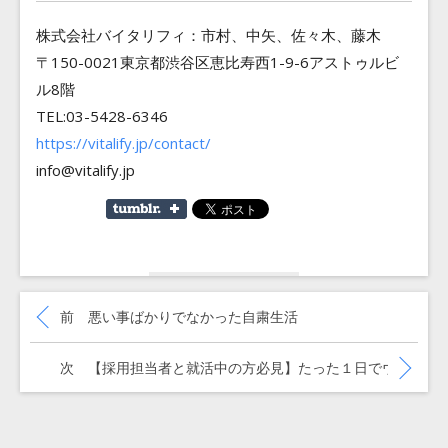
株式会社バイタリフィ：市村、中矢、佐々木、藤木
〒150-0021東京都渋谷区恵比寿西1-9-6アストゥルビ
ル8階
TEL:03-5428-6346
https://vitalify.jp/contact/
info@vitalify.jp
投
稿
過去の投稿:
前
悪い事ばかりでなかった自粛生活
ナ
ビ
ゲ
次の投稿:
次
【採用担当者と就活中の方必見】たった１日でウォンテ
ー
シ
ョ
ン