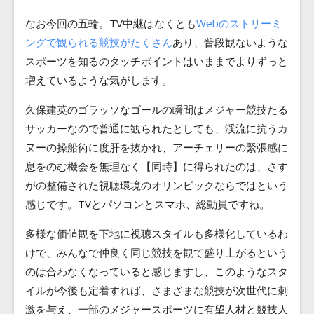
なお今回の五輪。TV中継はなくとも
Webのストリーミ
ングで観られる競技がたくさん
あり、普段観ないような
スポーツを知るのタッチポイントはいままでよりずっと
増えているような気がします。
久保建英のゴラッソなゴールの瞬間はメジャー競技たる
サッカーなので普通に観られたとしても、渓流に抗うカ
ヌーの操船術に度肝を抜かれ、アーチェリーの緊張感に
息をのむ機会を無理なく【同時】に得られたのは、さす
がの整備された視聴環境のオリンピックならではという
感じです。TVとパソコンとスマホ、総動員ですね。
多様な価値観を下地に視聴スタイルも多様化しているわ
けで、みんなで仲良く同じ競技を観て盛り上がるという
のは合わなくなっていると感じますし、このようなスタ
イルが今後も定着すれば、さまざまな競技が次世代に刺
激を与え、一部のメジャースポーツに有望人材と競技人