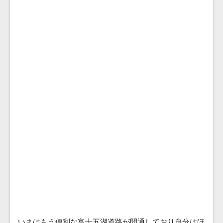
いまはもう便利な富士五湖道路が開通しており自分はほ