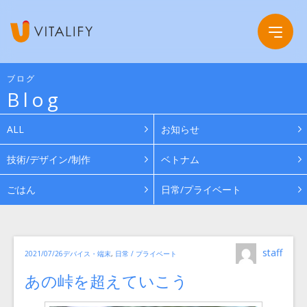
ブログ
Blog
Company
ALL
お知らせ
Service
会社概要
技術/デザイン/制作
ベトナム
ごはん
日常/プライベート
Work
グループ会社
News
投
カ
staff
投
2021/07/26
デバイス・端末
,
日常 / プライベート
稿
テ
ゴ
者
稿
リ
Recruit
あの峠を超えていこう
日:
ー