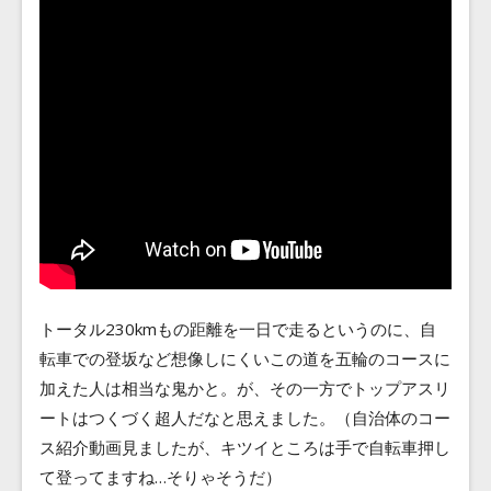
トータル230kmもの距離を一日で走るというのに、自
転車での登坂など想像しにくいこの道を五輪のコースに
加えた人は相当な鬼かと。が、その一方でトップアスリ
ートはつくづく超人だなと思えました。（自治体のコー
ス紹介動画見ましたが、キツイところは手で自転車押し
て登ってますね…そりゃそうだ）