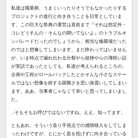
私達は職業柄、うまくいったりそうでもなかったりする
プロジェクトの進行と向き合うことを日常としていま
す。この巨大な祭典の運営は直前まで『それは想定外・
コレどうすんの・そんなの聞いてないよ』のトラブルオ
ンパレードだったのでしょうから、相当な修羅場だった
のではと想像してしまいます。まだ終わってはいません
が、いま時点で漏れ伝わる分裂やら頓挫やらの薄暗い話
が実話であったとしても、私達が考えられるところの、
企画や工程がロールバックしたとかそんな小さなスケー
ルではない想像を絶する困難さを思い身震いしてしまい
ます。ああ、当事者じゃなくて幸いと思ってしまいまし
た。
…そもそもお呼びではないですね。ええ、知ってます。
ともあれ、そういう造り手視点での感情移入をしてしま
ったわけですが、とにかく匙を投げずに向き合っている