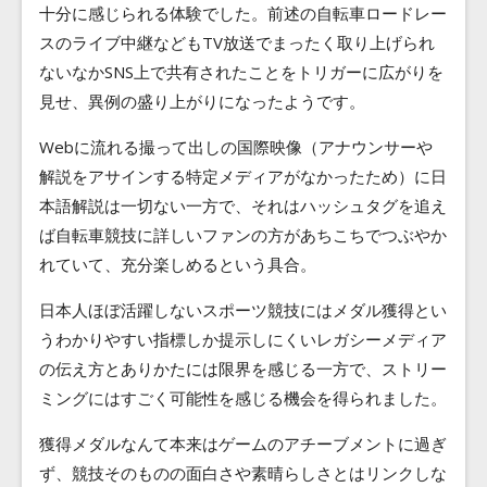
十分に感じられる体験でした。前述の自転車ロードレー
スのライブ中継などもTV放送でまったく取り上げられ
ないなかSNS上で共有されたことをトリガーに広がりを
見せ、異例の盛り上がりになったようです。
Webに流れる撮って出しの国際映像（アナウンサーや
解説をアサインする特定メディアがなかったため）に日
本語解説は一切ない一方で、それはハッシュタグを追え
ば自転車競技に詳しいファンの方があちこちでつぶやか
れていて、充分楽しめるという具合。
日本人ほぼ活躍しないスポーツ競技にはメダル獲得とい
うわかりやすい指標しか提示しにくいレガシーメディア
の伝え方とありかたには限界を感じる一方で、ストリー
ミングにはすごく可能性を感じる機会を得られました。
獲得メダルなんて本来はゲームのアチーブメントに過ぎ
ず、競技そのものの面白さや素晴らしさとはリンクしな