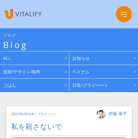
ブログ
Blog
Company
ALL
お知らせ
Service
会社概要
技術/デザイン/制作
ベトナム
ごはん
日常/プライベート
Work
グループ会社
News
投
カ
伊藤 康平
投
2022/06/06
日常 / プライベート
稿
テ
ゴ
者
稿
リ
Recruit
私を殺さないで
日:
ー