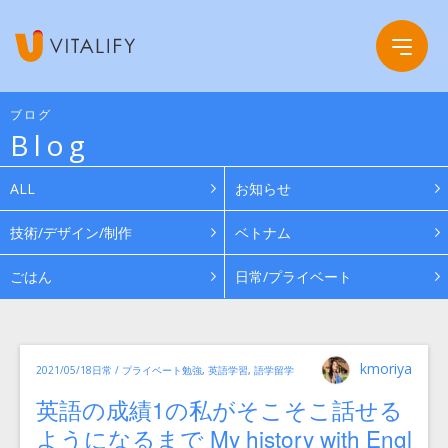
ブログ
Blog
Company
ALL
お知らせ
Service
会社概要
技術/デザイン/制作
ベトナム
ごはん
日常/プライベート
Work
グループ会社
News
投
カ
タ
kmoriya
投
2021/05/18
日常 / プライベート
勉強
,
英語学習
,
語学留学
稿
テ
グ
ゴ
者
稿
リ
Recruit
英語の成績1の私がそこそこ話せる
日:
ー
ようになるまで My history with Engl