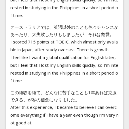
rested in studying in the Philippines in a short period o
f time.
オーストラリアでは、英語以外のことも色々チャンスが
あったり、大失敗したりもしましたが、それは割愛。
I scored 715 points at TOEIC, which almost only availa
ble in Japan, after study oversea. There is growth.
I feel like I want a global qualification for English later,
but I feel that I lost my English skills quickly, so I’m inte
rested in studying in the Philippines in a short period o
f time.
この経験を経て、どんなに苦手なことも1年あれば克服
できる、が私の信念になりました。
After this experience, I became to believe I can overc
ome everything if I have a year even though I’m very n
ot good at.