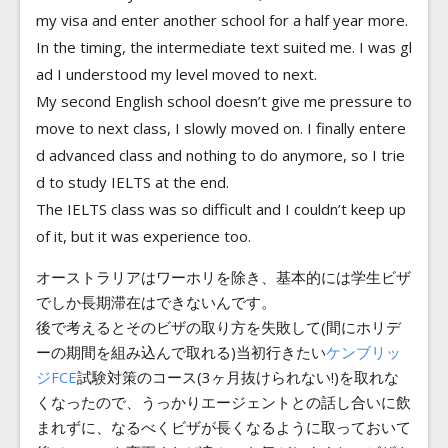
my visa and enter another school for a half year more.
In the timing, the intermediate text suited me. I was gl
ad I understood my level moved to next.
My second English school doesn’t give me pressure to
move to next class, I slowly moved on. I finally entere
d advanced class and nothing to do anymore, so I trie
d to study IELTS at the end.
The IELTS class was so difficult and I couldn’t keep up
of it, but it was experience too.
オーストラリアはワーホリを除き、基本的には学生ビザ
でしか長期滞在はできないんです。
後で考えるとそのビザの取り方を失敗して(間にホリデ
ーの期間を組み込んで取れる)当初行きたい
ケンブリッ
ジFCE
試験対策のコース(3ヶ月抜けられない!)を取れな
くなったので、うっかりエージェントとの話し合いに飲
まれずに、なるべくビザが長くなるように取っておいて