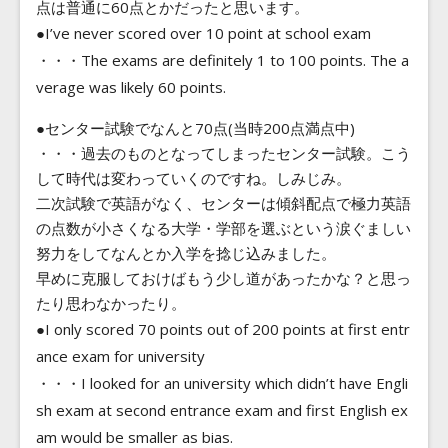
点は普通に60点とかだったと思います。
●I’ve never scored over 10 point at school exam
・・・The exams are definitely 1 to 100 points. The a
verage was likely 60 points.
●センター試験でなんと70点(当時200点満点中)
・・・過去のものとなってしまったセンター試験。こう
して時代は変わっていくのですね。しみじみ。
二次試験で英語がなく、センターは傾斜配点で極力英語
の点数が小さくなる大学・学部を選ぶという涙ぐましい
努力をしてなんとか入学を捻じ込みました。
早めに克服しておけばもう少し道があったかな？と思っ
たり思わなかったり。
●I only scored 70 points out of 200 points at first entr
ance exam for university
・・・I looked for an university which didn’t have Engli
sh exam at second entrance exam and first English ex
am would be smaller as bias.