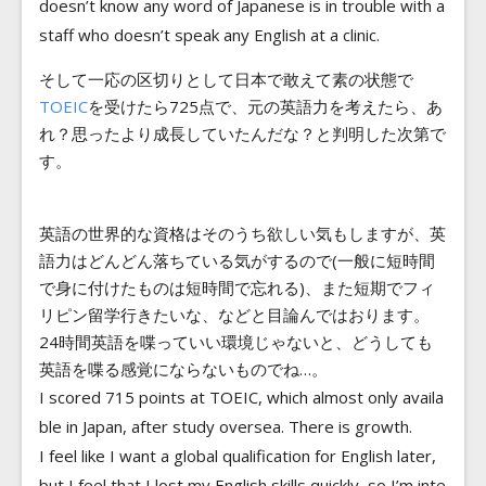
doesn’t know any word of Japanese is in trouble with a
staff who doesn’t speak any English at a clinic.
そして一応の区切りとして日本で敢えて素の状態で
TOEIC
を受けたら725点で、元の英語力を考えたら、あ
れ？思ったより成長していたんだな？と判明した次第で
す。
英語の世界的な資格はそのうち欲しい気もしますが、英
語力はどんどん落ちている気がするので(一般に短時間
で身に付けたものは短時間で忘れる)、また短期でフィ
リピン留学行きたいな、などと目論んではおります。
24時間英語を喋っていい環境じゃないと、どうしても
英語を喋る感覚にならないものでね…。
I scored 715 points at TOEIC, which almost only availa
ble in Japan, after study oversea. There is growth.
I feel like I want a global qualification for English later,
but I feel that I lost my English skills quickly, so I’m inte