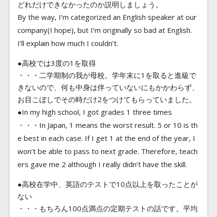
どれだけできなかったのか説明しましょう。
By the way, I’m categorized an English speaker at our
company(I hope), but I’m originally so bad at English.
I’ll explain how much I couldn’t.
●高校では3度の1を取得
・・・二学期制の我が母校。学年末に1を取ると進級で
きないので、何も中身は伴っていないにもかかわらず、
お目こぼしでその時だけ2をつけてもらっていました。
●In my high school, I got grades 1 three times
・・・In Japan, 1 means the worst result. 5 or 10 is th
e best in each case. If I get 1 at the end of the year, I
won’t be able to pass to next grade. Therefore, teach
ers gave me 2 although I really didn’t have the skill.
●高校在学中、英語のテストで10点以上を取ったことが
ない
・・・もちろん100点満点の定期テストの話です。平均