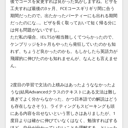
後でコースを変更すれば良かった気がしますね。ビザを
工夫すれば最後の3ヶ月、FCEコースギリギリ間に合う
期間だったので。出たかったパーティーにも出れる期間
だったのにな…。ビザを長く取っておいて短く帰る分に
は何も問題がないですし。
ただ私の場合、IELTSが相当難しくてつらかったので、
ケンブリッジを3ヶ月もやったら発狂していたのかも知
れず、ちょうど良かったのかも。もしかしたら英語力が
飛躍的に伸びたのかも知れませんが、なんとも言えませ
ん。
2度目の学習で文法の上積みはあったようななかったよ
うな(結局Advancedクラスのテキストにある文法は難し
過ぎてよく分からなかった、かつ日本語での解説はどう
も存在しなさそう)、ライティングもスピーキングも頭
にある内容を出せないという苦しさはありましたが、1
度目よりは確かに伸びていなくはなく、勉強すればする
ほど、自分が分かっていないことを理解する、といった